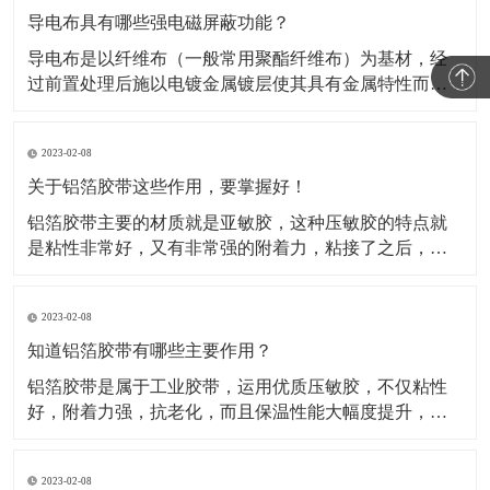
导电布具有哪些强电磁屏蔽功能？
导电布是以纤维布（一般常用聚酯纤维布）为基材，经
过前置处理后施以电镀金属镀层使其具有金属特性而成
为导电纤维布。这类材料的导电布，目前主要应用于电
磁信号的屏蔽，关于这类材料屏蔽电磁信号的原理，很
2023-02-08
多人都不知道。所以，这种材料到底是如何屏蔽电磁信
号的呢？​A.影响屏蔽性的因素及工艺在电磁信号的屏蔽
关于铝箔胶带这些作用，要掌握好！
过程中，
铝箔胶带主要的材质就是亚敏胶，这种压敏胶的特点就
是粘性非常好，又有非常强的附着力，粘接了之后，能
够保证它的保温性能。对于一些产品如果有破损或者需
要密封，可以使用这种铝箔胶带。比如冰箱、冰柜等
2023-02-08
等，就是使用的这种铝箔胶带做的密封材料。还被广泛
运用于各行各业当中，除了有家用电器、空调、汽车、
知道铝箔胶带有哪些主要作用？
电子行业当中也
铝箔胶带是属于工业胶带，运用优质压敏胶，不仅粘性
好，附着力强，抗老化，而且保温性能大幅度提升，规
格有(0.05mm-0.08mm)*各种宽度和长度。铝箔胶带配合
所有铝箔复合材料的接缝粘贴，保温钉穿刺处的密封以
2023-02-08
及破损处的修复，是冰箱、冰柜生产厂的主要原辅材