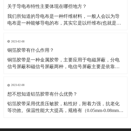
料，也是保温材料经销部门必购原料。广泛应用于冰
关于导电布特性主要体现在哪些地方？
我们所知道的导电布是一种纤维材料，一般人会以为导
电布是一种能够导电的布，其实它是以纤维布(也就是一
般常用聚酯纤维布)经过前置处理后，然后再施以电镀金
属镀层，从而使其具有金属特性而成为导电纤维布。导
2023-02-08
电布可分为：镀镍导电布，镀金导电布，镀炭导电布，
铝箔纤维复合布这几种，这几种导电布从外观上有平纹
铜箔胶带有什么作用？
和网格区
铜箔胶带是一种金属胶带，主要应用于电磁屏蔽，分电
信号屏蔽和磁信号屏蔽两种，电信号屏蔽主要是依靠铜
本身优异的导电性能。而磁屏蔽则需要铜箔胶带的胶面
导电物质“镍”来达到磁屏蔽的作用，因而被广泛应用于手
2023-02-08
机，笔记电脑和其他数码产品之中。​铜箔胶带具有低表
面氧气特性，可以附着与各种不同基材，如金属，绝缘
想不想知道铝箔胶带有什么优势？
材料等
铝箔胶带采用优质压敏胶，粘性好，附着力强，抗老化
等功效。保温性能大大提高，规格有（0.05mm-0.08mm）
各种宽度和长度。​铝箔胶带的优点是压制电池极化，减
少热效应，提高放大性能；降低电池的内阻，显著降低
循环过程中动态内阻的增加；提高电池的一致性，延长