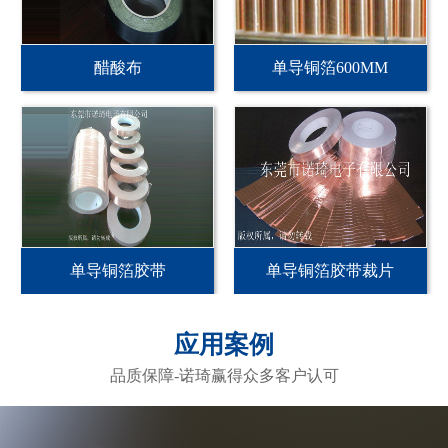
醋酸布
单导铜箔600MM
单导铜箔胶带
单导铜箔胶带裁片
应用案例
品质保障-诺琦赢得众多客户认可