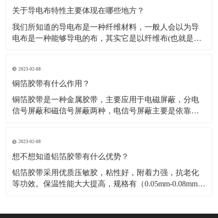
料，也是保温材料经销部门必购原料。广泛应用于冰
关于导电布特性主要体现在哪些地方？
我们所知道的导电布是一种纤维材料，一般人会以为导
电布是一种能够导电的布，其实它是以纤维布(也就是一
般常用聚酯纤维布)经过前置处理后，然后再施以电镀金
属镀层，从而使其具有金属特性而成为导电纤维布。导
2023-02-08
电布可分为：镀镍导电布，镀金导电布，镀炭导电布，
铝箔纤维复合布这几种，这几种导电布从外观上有平纹
铜箔胶带有什么作用？
和网格区
铜箔胶带是一种金属胶带，主要应用于电磁屏蔽，分电
信号屏蔽和磁信号屏蔽两种，电信号屏蔽主要是依靠铜
本身优异的导电性能。而磁屏蔽则需要铜箔胶带的胶面
导电物质“镍”来达到磁屏蔽的作用，因而被广泛应用于手
2023-02-08
机，笔记电脑和其他数码产品之中。​铜箔胶带具有低表
面氧气特性，可以附着与各种不同基材，如金属，绝缘
想不想知道铝箔胶带有什么优势？
材料等
铝箔胶带采用优质压敏胶，粘性好，附着力强，抗老化
等功效。保温性能大大提高，规格有（0.05mm-0.08mm）
各种宽度和长度。​铝箔胶带的优点是压制电池极化，减
少热效应，提高放大性能；降低电池的内阻，显著降低
循环过程中动态内阻的增加；提高电池的一致性，延长