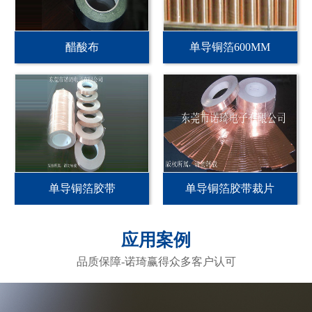
醋酸布
单导铜箔600MM
单导铜箔胶带
单导铜箔胶带裁片
应用案例
品质保障-诺琦赢得众多客户认可