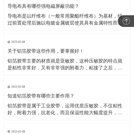
导电布具有哪些强电磁屏蔽功能？
导电布是以纤维布（一般常用聚酯纤维布）为基材，经
过前置处理后施以电镀金属镀层使其具有金属特性而成
为导电纤维布。这类材料的导电布，目前主要应用于电
磁信号的屏蔽，关于这类材料屏蔽电磁信号的原理，很
2023-02-08
多人都不知道。所以，这种材料到底是如何屏蔽电磁信
号的呢？​A.影响屏蔽性的因素及工艺在电磁信号的屏蔽
关于铝箔胶带这些作用，要掌握好！
过程中，
铝箔胶带主要的材质就是亚敏胶，这种压敏胶的特点就
是粘性非常好，又有非常强的附着力，粘接了之后，能
够保证它的保温性能。对于一些产品如果有破损或者需
要密封，可以使用这种铝箔胶带。比如冰箱、冰柜等
2023-02-08
等，就是使用的这种铝箔胶带做的密封材料。还被广泛
运用于各行各业当中，除了有家用电器、空调、汽车、
知道铝箔胶带有哪些主要作用？
电子行业当中也
铝箔胶带是属于工业胶带，运用优质压敏胶，不仅粘性
好，附着力强，抗老化，而且保温性能大幅度提升，规
格有(0.05mm-0.08mm)*各种宽度和长度。铝箔胶带配合
所有铝箔复合材料的接缝粘贴，保温钉穿刺处的密封以
2023-02-08
及破损处的修复，是冰箱、冰柜生产厂的主要原辅材