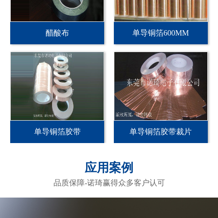
醋酸布
单导铜箔600MM
单导铜箔胶带
单导铜箔胶带裁片
应用案例
品质保障-诺琦赢得众多客户认可