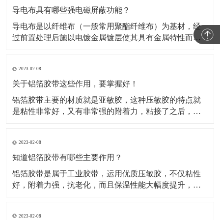
导电布具有哪些强电磁屏蔽功能？
导电布是以纤维布（一般常用聚酯纤维布）为基材，经
过前置处理后施以电镀金属镀层使其具有金属特性而成
为导电纤维布。这类材料的导电布，目前主要应用于电
磁信号的屏蔽，关于这类材料屏蔽电磁信号的原理，很
2023-02-08
多人都不知道。所以，这种材料到底是如何屏蔽电磁信
号的呢？​A.影响屏蔽性的因素及工艺在电磁信号的屏蔽
关于铝箔胶带这些作用，要掌握好！
过程中，
铝箔胶带主要的材质就是亚敏胶，这种压敏胶的特点就
是粘性非常好，又有非常强的附着力，粘接了之后，能
够保证它的保温性能。对于一些产品如果有破损或者需
要密封，可以使用这种铝箔胶带。比如冰箱、冰柜等
2023-02-08
等，就是使用的这种铝箔胶带做的密封材料。还被广泛
运用于各行各业当中，除了有家用电器、空调、汽车、
知道铝箔胶带有哪些主要作用？
电子行业当中也
铝箔胶带是属于工业胶带，运用优质压敏胶，不仅粘性
好，附着力强，抗老化，而且保温性能大幅度提升，规
格有(0.05mm-0.08mm)*各种宽度和长度。铝箔胶带配合
所有铝箔复合材料的接缝粘贴，保温钉穿刺处的密封以
2023-02-08
及破损处的修复，是冰箱、冰柜生产厂的主要原辅材