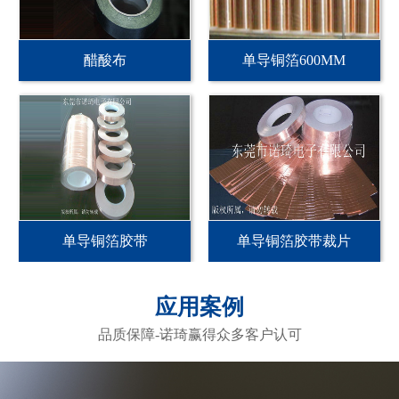
醋酸布
单导铜箔600MM
单导铜箔胶带
单导铜箔胶带裁片
应用案例
品质保障-诺琦赢得众多客户认可