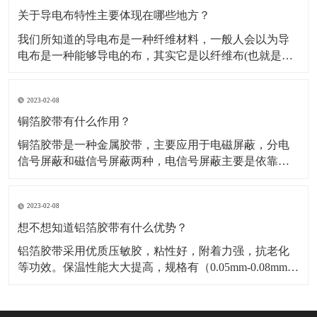
料，也是保温材料经销部门必购原料。广泛应用于冰
关于导电布特性主要体现在哪些地方？
我们所知道的导电布是一种纤维材料，一般人会以为导
电布是一种能够导电的布，其实它是以纤维布(也就是一
般常用聚酯纤维布)经过前置处理后，然后再施以电镀金
属镀层，从而使其具有金属特性而成为导电纤维布。导
2023-02-08
电布可分为：镀镍导电布，镀金导电布，镀炭导电布，
铝箔纤维复合布这几种，这几种导电布从外观上有平纹
铜箔胶带有什么作用？
和网格区
铜箔胶带是一种金属胶带，主要应用于电磁屏蔽，分电
信号屏蔽和磁信号屏蔽两种，电信号屏蔽主要是依靠铜
本身优异的导电性能。而磁屏蔽则需要铜箔胶带的胶面
导电物质“镍”来达到磁屏蔽的作用，因而被广泛应用于手
2023-02-08
机，笔记电脑和其他数码产品之中。​铜箔胶带具有低表
面氧气特性，可以附着与各种不同基材，如金属，绝缘
想不想知道铝箔胶带有什么优势？
材料等
铝箔胶带采用优质压敏胶，粘性好，附着力强，抗老化
等功效。保温性能大大提高，规格有（0.05mm-0.08mm）
各种宽度和长度。​铝箔胶带的优点是压制电池极化，减
少热效应，提高放大性能；降低电池的内阻，显著降低
循环过程中动态内阻的增加；提高电池的一致性，延长