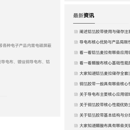
最新
资讯
阐述铝箔胶带使用与储存注
项
导电布核心优势与产品局限
等等各种电子产品内需电磁屏蔽
别是什么？
看一看铝箔麦拉有哪些应用
炭导电布、镀镍铜导电布、铝
域？
看一看醋酸布核心基础性能
么？
大家知道铝箔麦拉储存全套
事项是什么吗？
铜箔胶带一般具有哪些核心
能？
关于导电布主要核心应用领
哪些？
关于铜箔胶带核心性能优势
是什么呢？
关于铝箔胶带基本结构与分
什么？
大家知道醋酸布具有哪些关