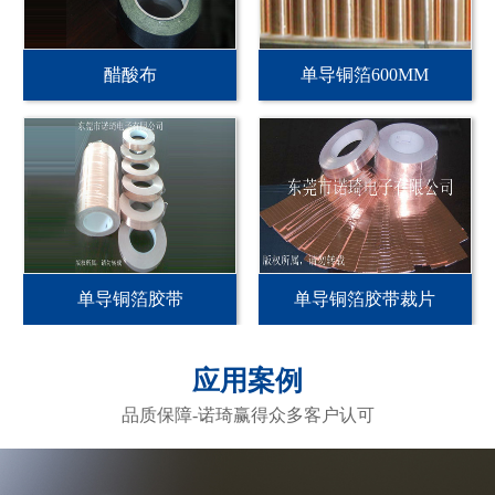
醋酸布
单导铜箔600MM
单导铜箔胶带
单导铜箔胶带裁片
应用案例
品质保障-诺琦赢得众多客户认可