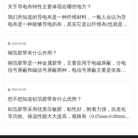
料，也是保温材料经销部门必购原料。广泛应用于冰
关于导电布特性主要体现在哪些地方？
我们所知道的导电布是一种纤维材料，一般人会以为导
电布是一种能够导电的布，其实它是以纤维布(也就是一
般常用聚酯纤维布)经过前置处理后，然后再施以电镀金
属镀层，从而使其具有金属特性而成为导电纤维布。导
2023-02-08
电布可分为：镀镍导电布，镀金导电布，镀炭导电布，
铝箔纤维复合布这几种，这几种导电布从外观上有平纹
铜箔胶带有什么作用？
和网格区
铜箔胶带是一种金属胶带，主要应用于电磁屏蔽，分电
信号屏蔽和磁信号屏蔽两种，电信号屏蔽主要是依靠铜
本身优异的导电性能。而磁屏蔽则需要铜箔胶带的胶面
导电物质“镍”来达到磁屏蔽的作用，因而被广泛应用于手
2023-02-08
机，笔记电脑和其他数码产品之中。​铜箔胶带具有低表
面氧气特性，可以附着与各种不同基材，如金属，绝缘
想不想知道铝箔胶带有什么优势？
材料等
铝箔胶带采用优质压敏胶，粘性好，附着力强，抗老化
等功效。保温性能大大提高，规格有（0.05mm-0.08mm）
各种宽度和长度。​铝箔胶带的优点是压制电池极化，减
少热效应，提高放大性能；降低电池的内阻，显著降低
循环过程中动态内阻的增加；提高电池的一致性，延长