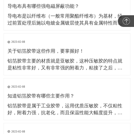
导电布具有哪些强电磁屏蔽功能？
导电布是以纤维布（一般常用聚酯纤维布）为基材，经
过前置处理后施以电镀金属镀层使其具有金属特性而成
为导电纤维布。这类材料的导电布，目前主要应用于电
磁信号的屏蔽，关于这类材料屏蔽电磁信号的原理，很
2023-02-08
多人都不知道。所以，这种材料到底是如何屏蔽电磁信
号的呢？​A.影响屏蔽性的因素及工艺在电磁信号的屏蔽
关于铝箔胶带这些作用，要掌握好！
过程中，
铝箔胶带主要的材质就是亚敏胶，这种压敏胶的特点就
是粘性非常好，又有非常强的附着力，粘接了之后，能
够保证它的保温性能。对于一些产品如果有破损或者需
要密封，可以使用这种铝箔胶带。比如冰箱、冰柜等
2023-02-08
等，就是使用的这种铝箔胶带做的密封材料。还被广泛
运用于各行各业当中，除了有家用电器、空调、汽车、
知道铝箔胶带有哪些主要作用？
电子行业当中也
铝箔胶带是属于工业胶带，运用优质压敏胶，不仅粘性
好，附着力强，抗老化，而且保温性能大幅度提升，规
格有(0.05mm-0.08mm)*各种宽度和长度。铝箔胶带配合
所有铝箔复合材料的接缝粘贴，保温钉穿刺处的密封以
2023-02-08
及破损处的修复，是冰箱、冰柜生产厂的主要原辅材