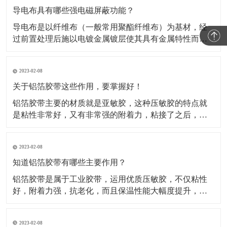
导电布具有哪些强电磁屏蔽功能？
导电布是以纤维布（一般常用聚酯纤维布）为基材，经
过前置处理后施以电镀金属镀层使其具有金属特性而成
为导电纤维布。这类材料的导电布，目前主要应用于电
磁信号的屏蔽，关于这类材料屏蔽电磁信号的原理，很
2023-02-08
多人都不知道。所以，这种材料到底是如何屏蔽电磁信
号的呢？​A.影响屏蔽性的因素及工艺在电磁信号的屏蔽
关于铝箔胶带这些作用，要掌握好！
过程中，
铝箔胶带主要的材质就是亚敏胶，这种压敏胶的特点就
是粘性非常好，又有非常强的附着力，粘接了之后，能
够保证它的保温性能。对于一些产品如果有破损或者需
要密封，可以使用这种铝箔胶带。比如冰箱、冰柜等
2023-02-08
等，就是使用的这种铝箔胶带做的密封材料。还被广泛
运用于各行各业当中，除了有家用电器、空调、汽车、
知道铝箔胶带有哪些主要作用？
电子行业当中也
铝箔胶带是属于工业胶带，运用优质压敏胶，不仅粘性
好，附着力强，抗老化，而且保温性能大幅度提升，规
格有(0.05mm-0.08mm)*各种宽度和长度。铝箔胶带配合
所有铝箔复合材料的接缝粘贴，保温钉穿刺处的密封以
2023-02-08
及破损处的修复，是冰箱、冰柜生产厂的主要原辅材