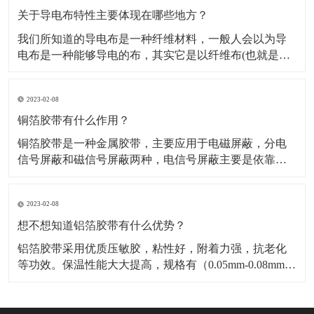
料，也是保温材料经销部门必购原料。广泛应用于冰
关于导电布特性主要体现在哪些地方？
我们所知道的导电布是一种纤维材料，一般人会以为导
电布是一种能够导电的布，其实它是以纤维布(也就是一
般常用聚酯纤维布)经过前置处理后，然后再施以电镀金
属镀层，从而使其具有金属特性而成为导电纤维布。导
2023-02-08
电布可分为：镀镍导电布，镀金导电布，镀炭导电布，
铝箔纤维复合布这几种，这几种导电布从外观上有平纹
铜箔胶带有什么作用？
和网格区
铜箔胶带是一种金属胶带，主要应用于电磁屏蔽，分电
信号屏蔽和磁信号屏蔽两种，电信号屏蔽主要是依靠铜
本身优异的导电性能。而磁屏蔽则需要铜箔胶带的胶面
导电物质“镍”来达到磁屏蔽的作用，因而被广泛应用于手
2023-02-08
机，笔记电脑和其他数码产品之中。​铜箔胶带具有低表
面氧气特性，可以附着与各种不同基材，如金属，绝缘
想不想知道铝箔胶带有什么优势？
材料等
铝箔胶带采用优质压敏胶，粘性好，附着力强，抗老化
等功效。保温性能大大提高，规格有（0.05mm-0.08mm）
各种宽度和长度。​铝箔胶带的优点是压制电池极化，减
少热效应，提高放大性能；降低电池的内阻，显著降低
循环过程中动态内阻的增加；提高电池的一致性，延长