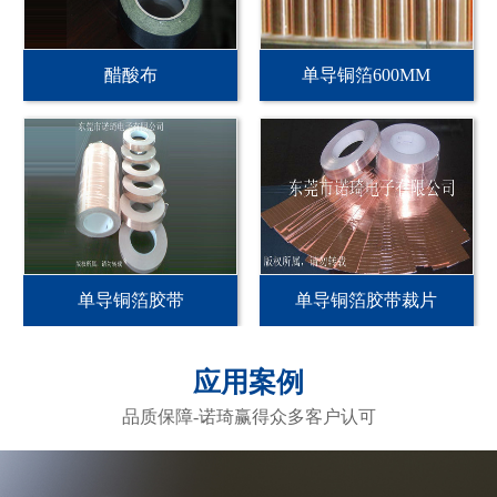
醋酸布
单导铜箔600MM
单导铜箔胶带
单导铜箔胶带裁片
应用案例
品质保障-诺琦赢得众多客户认可