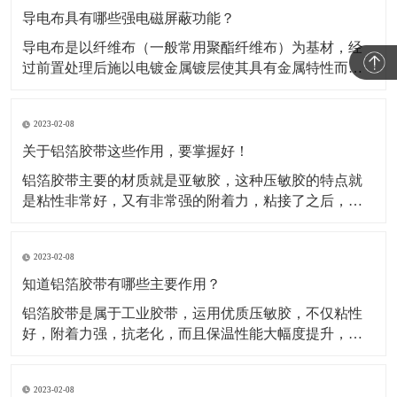
导电布具有哪些强电磁屏蔽功能？
导电布是以纤维布（一般常用聚酯纤维布）为基材，经
过前置处理后施以电镀金属镀层使其具有金属特性而成
为导电纤维布。这类材料的导电布，目前主要应用于电
磁信号的屏蔽，关于这类材料屏蔽电磁信号的原理，很
2023-02-08
多人都不知道。所以，这种材料到底是如何屏蔽电磁信
号的呢？​A.影响屏蔽性的因素及工艺在电磁信号的屏蔽
关于铝箔胶带这些作用，要掌握好！
过程中，
铝箔胶带主要的材质就是亚敏胶，这种压敏胶的特点就
是粘性非常好，又有非常强的附着力，粘接了之后，能
够保证它的保温性能。对于一些产品如果有破损或者需
要密封，可以使用这种铝箔胶带。比如冰箱、冰柜等
2023-02-08
等，就是使用的这种铝箔胶带做的密封材料。还被广泛
运用于各行各业当中，除了有家用电器、空调、汽车、
知道铝箔胶带有哪些主要作用？
电子行业当中也
铝箔胶带是属于工业胶带，运用优质压敏胶，不仅粘性
好，附着力强，抗老化，而且保温性能大幅度提升，规
格有(0.05mm-0.08mm)*各种宽度和长度。铝箔胶带配合
所有铝箔复合材料的接缝粘贴，保温钉穿刺处的密封以
2023-02-08
及破损处的修复，是冰箱、冰柜生产厂的主要原辅材