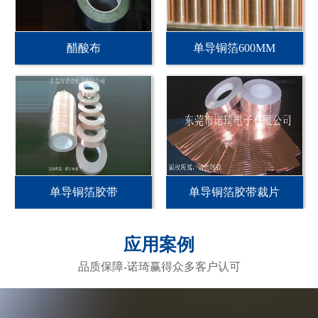
醋酸布
单导铜箔600MM
单导铜箔胶带
单导铜箔胶带裁片
应用案例
品质保障-诺琦赢得众多客户认可