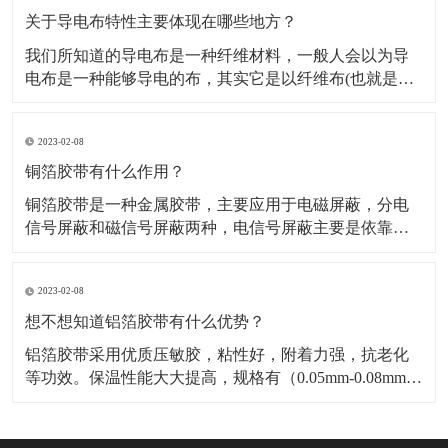
料，也是保温材料经销部门必购原料。广泛应用于冰
关于导电布特性主要体现在哪些地方？
我们所知道的导电布是一种纤维材料，一般人会以为导
电布是一种能够导电的布，其实它是以纤维布(也就是一
般常用聚酯纤维布)经过前置处理后，然后再施以电镀金
属镀层，从而使其具有金属特性而成为导电纤维布。导
2023-02-08
电布可分为：镀镍导电布，镀金导电布，镀炭导电布，
铝箔纤维复合布这几种，这几种导电布从外观上有平纹
铜箔胶带有什么作用？
和网格区
铜箔胶带是一种金属胶带，主要应用于电磁屏蔽，分电
信号屏蔽和磁信号屏蔽两种，电信号屏蔽主要是依靠铜
本身优异的导电性能。而磁屏蔽则需要铜箔胶带的胶面
导电物质“镍”来达到磁屏蔽的作用，因而被广泛应用于手
2023-02-08
机，笔记电脑和其他数码产品之中。​铜箔胶带具有低表
面氧气特性，可以附着与各种不同基材，如金属，绝缘
想不想知道铝箔胶带有什么优势？
材料等
铝箔胶带采用优质压敏胶，粘性好，附着力强，抗老化
等功效。保温性能大大提高，规格有（0.05mm-0.08mm）
各种宽度和长度。​铝箔胶带的优点是压制电池极化，减
少热效应，提高放大性能；降低电池的内阻，显著降低
循环过程中动态内阻的增加；提高电池的一致性，延长