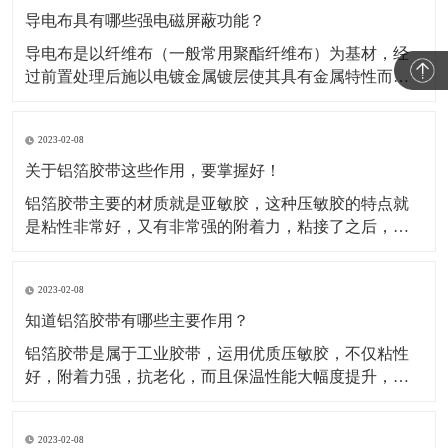
导电布具有哪些强电磁屏蔽功能？
导电布是以纤维布（一般常用聚酯纤维布）为基材，经
过前置处理后施以电镀金属镀层使其具有金属特性而成
为导电纤维布。这类材料的导电布，目前主要应用于电
磁信号的屏蔽，关于这类材料屏蔽电磁信号的原理，很
2023-02-08
多人都不知道。所以，这种材料到底是如何屏蔽电磁信
号的呢？​A.影响屏蔽性的因素及工艺在电磁信号的屏蔽
关于铝箔胶带这些作用，要掌握好！
过程中，
铝箔胶带主要的材质就是亚敏胶，这种压敏胶的特点就
是粘性非常好，又有非常强的附着力，粘接了之后，能
够保证它的保温性能。对于一些产品如果有破损或者需
要密封，可以使用这种铝箔胶带。比如冰箱、冰柜等
2023-02-08
等，就是使用的这种铝箔胶带做的密封材料。还被广泛
运用于各行各业当中，除了有家用电器、空调、汽车、
知道铝箔胶带有哪些主要作用？
电子行业当中也
铝箔胶带是属于工业胶带，运用优质压敏胶，不仅粘性
好，附着力强，抗老化，而且保温性能大幅度提升，规
格有(0.05mm-0.08mm)*各种宽度和长度。铝箔胶带配合
所有铝箔复合材料的接缝粘贴，保温钉穿刺处的密封以
2023-02-08
及破损处的修复，是冰箱、冰柜生产厂的主要原辅材