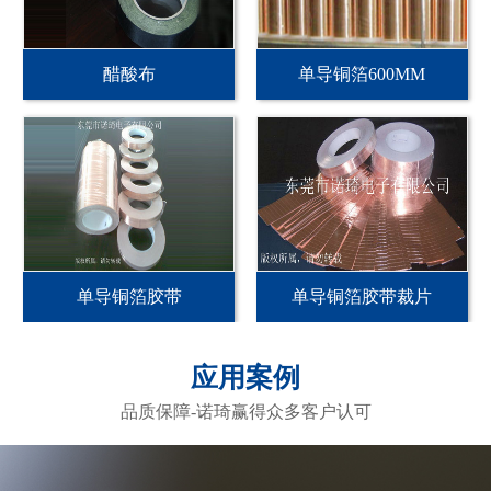
醋酸布
单导铜箔600MM
单导铜箔胶带
单导铜箔胶带裁片
应用案例
品质保障-诺琦赢得众多客户认可