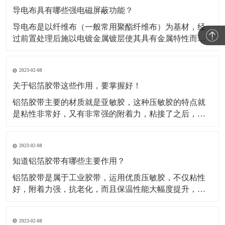
导电布具有哪些强电磁屏蔽功能？
导电布是以纤维布（一般常用聚酯纤维布）为基材，经
过前置处理后施以电镀金属镀层使其具有金属特性而成
为导电纤维布。这类材料的导电布，目前主要应用于电
磁信号的屏蔽，关于这类材料屏蔽电磁信号的原理，很
2023-02-08
多人都不知道。所以，这种材料到底是如何屏蔽电磁信
号的呢？​A.影响屏蔽性的因素及工艺在电磁信号的屏蔽
关于铝箔胶带这些作用，要掌握好！
过程中，
铝箔胶带主要的材质就是亚敏胶，这种压敏胶的特点就
是粘性非常好，又有非常强的附着力，粘接了之后，能
够保证它的保温性能。对于一些产品如果有破损或者需
要密封，可以使用这种铝箔胶带。比如冰箱、冰柜等
2023-02-08
等，就是使用的这种铝箔胶带做的密封材料。还被广泛
运用于各行各业当中，除了有家用电器、空调、汽车、
知道铝箔胶带有哪些主要作用？
电子行业当中也
铝箔胶带是属于工业胶带，运用优质压敏胶，不仅粘性
好，附着力强，抗老化，而且保温性能大幅度提升，规
格有(0.05mm-0.08mm)*各种宽度和长度。铝箔胶带配合
所有铝箔复合材料的接缝粘贴，保温钉穿刺处的密封以
2023-02-08
及破损处的修复，是冰箱、冰柜生产厂的主要原辅材