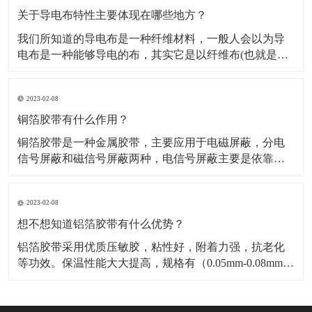
料，也是保温材料经销部门必购原料。广泛应用于冰
关于导电布特性主要体现在哪些地方？
我们所知道的导电布是一种纤维材料，一般人会以为导
电布是一种能够导电的布，其实它是以纤维布(也就是一
般常用聚酯纤维布)经过前置处理后，然后再施以电镀金
属镀层，从而使其具有金属特性而成为导电纤维布。导
2023-02-08
电布可分为：镀镍导电布，镀金导电布，镀炭导电布，
铝箔纤维复合布这几种，这几种导电布从外观上有平纹
铜箔胶带有什么作用？
和网格区
铜箔胶带是一种金属胶带，主要应用于电磁屏蔽，分电
信号屏蔽和磁信号屏蔽两种，电信号屏蔽主要是依靠铜
本身优异的导电性能。而磁屏蔽则需要铜箔胶带的胶面
导电物质“镍”来达到磁屏蔽的作用，因而被广泛应用于手
2023-02-08
机，笔记电脑和其他数码产品之中。​铜箔胶带具有低表
面氧气特性，可以附着与各种不同基材，如金属，绝缘
想不想知道铝箔胶带有什么优势？
材料等
铝箔胶带采用优质压敏胶，粘性好，附着力强，抗老化
等功效。保温性能大大提高，规格有（0.05mm-0.08mm）
各种宽度和长度。​铝箔胶带的优点是压制电池极化，减
少热效应，提高放大性能；降低电池的内阻，显著降低
循环过程中动态内阻的增加；提高电池的一致性，延长