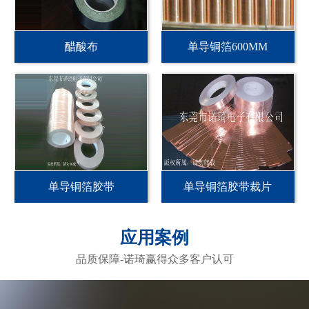
醋酸布
单导铜箔600MM
单导铜箔胶带
单导铜箔胶带裁片
应用案例
品质保障-诺琦赢得众多客户认可