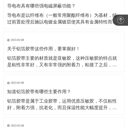
导电布具有哪些强电磁屏蔽功能？
导电布是以纤维布（一般常用聚酯纤维布）为基材，经
过前置处理后施以电镀金属镀层使其具有金属特性而成
为导电纤维布。这类材料的导电布，目前主要应用于电
磁信号的屏蔽，关于这类材料屏蔽电磁信号的原理，很
2023-02-08
多人都不知道。所以，这种材料到底是如何屏蔽电磁信
号的呢？​A.影响屏蔽性的因素及工艺在电磁信号的屏蔽
关于铝箔胶带这些作用，要掌握好！
过程中，
铝箔胶带主要的材质就是亚敏胶，这种压敏胶的特点就
是粘性非常好，又有非常强的附着力，粘接了之后，能
够保证它的保温性能。对于一些产品如果有破损或者需
要密封，可以使用这种铝箔胶带。比如冰箱、冰柜等
2023-02-08
等，就是使用的这种铝箔胶带做的密封材料。还被广泛
运用于各行各业当中，除了有家用电器、空调、汽车、
知道铝箔胶带有哪些主要作用？
电子行业当中也
铝箔胶带是属于工业胶带，运用优质压敏胶，不仅粘性
好，附着力强，抗老化，而且保温性能大幅度提升，规
格有(0.05mm-0.08mm)*各种宽度和长度。铝箔胶带配合
所有铝箔复合材料的接缝粘贴，保温钉穿刺处的密封以
2023-02-08
及破损处的修复，是冰箱、冰柜生产厂的主要原辅材