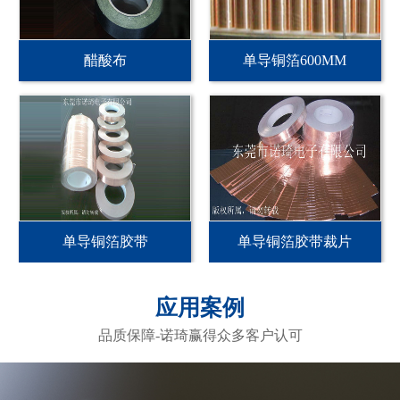
醋酸布
单导铜箔600MM
单导铜箔胶带
单导铜箔胶带裁片
应用案例
品质保障-诺琦赢得众多客户认可