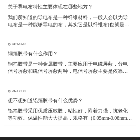
料，也是保温材料经销部门必购原料。广泛应用于冰
关于导电布特性主要体现在哪些地方？
我们所知道的导电布是一种纤维材料，一般人会以为导
电布是一种能够导电的布，其实它是以纤维布(也就是一
般常用聚酯纤维布)经过前置处理后，然后再施以电镀金
属镀层，从而使其具有金属特性而成为导电纤维布。导
2023-02-08
电布可分为：镀镍导电布，镀金导电布，镀炭导电布，
铝箔纤维复合布这几种，这几种导电布从外观上有平纹
铜箔胶带有什么作用？
和网格区
铜箔胶带是一种金属胶带，主要应用于电磁屏蔽，分电
信号屏蔽和磁信号屏蔽两种，电信号屏蔽主要是依靠铜
本身优异的导电性能。而磁屏蔽则需要铜箔胶带的胶面
导电物质“镍”来达到磁屏蔽的作用，因而被广泛应用于手
2023-02-08
机，笔记电脑和其他数码产品之中。​铜箔胶带具有低表
面氧气特性，可以附着与各种不同基材，如金属，绝缘
想不想知道铝箔胶带有什么优势？
材料等
铝箔胶带采用优质压敏胶，粘性好，附着力强，抗老化
等功效。保温性能大大提高，规格有（0.05mm-0.08mm）
各种宽度和长度。​铝箔胶带的优点是压制电池极化，减
少热效应，提高放大性能；降低电池的内阻，显著降低
循环过程中动态内阻的增加；提高电池的一致性，延长