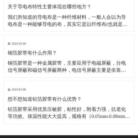
料，也是保温材料经销部门必购原料。广泛应用于冰
关于导电布特性主要体现在哪些地方？
我们所知道的导电布是一种纤维材料，一般人会以为导
电布是一种能够导电的布，其实它是以纤维布(也就是一
般常用聚酯纤维布)经过前置处理后，然后再施以电镀金
属镀层，从而使其具有金属特性而成为导电纤维布。导
2023-02-08
电布可分为：镀镍导电布，镀金导电布，镀炭导电布，
铝箔纤维复合布这几种，这几种导电布从外观上有平纹
铜箔胶带有什么作用？
和网格区
铜箔胶带是一种金属胶带，主要应用于电磁屏蔽，分电
信号屏蔽和磁信号屏蔽两种，电信号屏蔽主要是依靠铜
本身优异的导电性能。而磁屏蔽则需要铜箔胶带的胶面
导电物质“镍”来达到磁屏蔽的作用，因而被广泛应用于手
2023-02-08
机，笔记电脑和其他数码产品之中。​铜箔胶带具有低表
面氧气特性，可以附着与各种不同基材，如金属，绝缘
想不想知道铝箔胶带有什么优势？
材料等
铝箔胶带采用优质压敏胶，粘性好，附着力强，抗老化
等功效。保温性能大大提高，规格有（0.05mm-0.08mm）
各种宽度和长度。​铝箔胶带的优点是压制电池极化，减
少热效应，提高放大性能；降低电池的内阻，显著降低
循环过程中动态内阻的增加；提高电池的一致性，延长