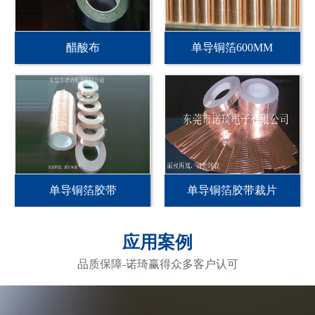
醋酸布
单导铜箔600MM
单导铜箔胶带
单导铜箔胶带裁片
应用案例
品质保障-诺琦赢得众多客户认可