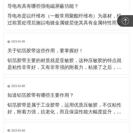
导电布具有哪些强电磁屏蔽功能？
导电布是以纤维布（一般常用聚酯纤维布）为基材，经
过前置处理后施以电镀金属镀层使其具有金属特性而成
为导电纤维布。这类材料的导电布，目前主要应用于电
磁信号的屏蔽，关于这类材料屏蔽电磁信号的原理，很
2023-02-08
多人都不知道。所以，这种材料到底是如何屏蔽电磁信
号的呢？​A.影响屏蔽性的因素及工艺在电磁信号的屏蔽
关于铝箔胶带这些作用，要掌握好！
过程中，
铝箔胶带主要的材质就是亚敏胶，这种压敏胶的特点就
是粘性非常好，又有非常强的附着力，粘接了之后，能
够保证它的保温性能。对于一些产品如果有破损或者需
要密封，可以使用这种铝箔胶带。比如冰箱、冰柜等
2023-02-08
等，就是使用的这种铝箔胶带做的密封材料。还被广泛
运用于各行各业当中，除了有家用电器、空调、汽车、
知道铝箔胶带有哪些主要作用？
电子行业当中也
铝箔胶带是属于工业胶带，运用优质压敏胶，不仅粘性
好，附着力强，抗老化，而且保温性能大幅度提升，规
格有(0.05mm-0.08mm)*各种宽度和长度。铝箔胶带配合
所有铝箔复合材料的接缝粘贴，保温钉穿刺处的密封以
2023-02-08
及破损处的修复，是冰箱、冰柜生产厂的主要原辅材