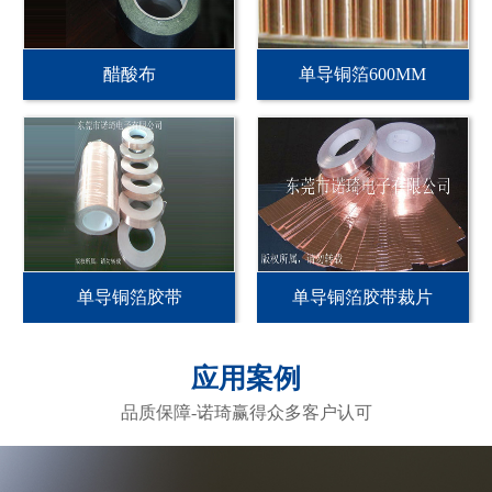
醋酸布
单导铜箔600MM
单导铜箔胶带
单导铜箔胶带裁片
应用案例
品质保障-诺琦赢得众多客户认可