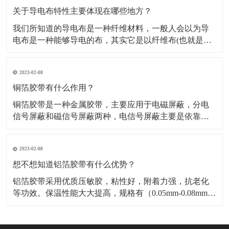
料，也是保温材料经销部门必购原料。广泛应用于冰
关于导电布特性主要体现在哪些地方？
我们所知道的导电布是一种纤维材料，一般人会以为导
电布是一种能够导电的布，其实它是以纤维布(也就是一
般常用聚酯纤维布)经过前置处理后，然后再施以电镀金
属镀层，从而使其具有金属特性而成为导电纤维布。导
2023-02-08
电布可分为：镀镍导电布，镀金导电布，镀炭导电布，
铝箔纤维复合布这几种，这几种导电布从外观上有平纹
铜箔胶带有什么作用？
和网格区
铜箔胶带是一种金属胶带，主要应用于电磁屏蔽，分电
信号屏蔽和磁信号屏蔽两种，电信号屏蔽主要是依靠铜
本身优异的导电性能。而磁屏蔽则需要铜箔胶带的胶面
导电物质“镍”来达到磁屏蔽的作用，因而被广泛应用于手
2023-02-08
机，笔记电脑和其他数码产品之中。​铜箔胶带具有低表
面氧气特性，可以附着与各种不同基材，如金属，绝缘
想不想知道铝箔胶带有什么优势？
材料等
铝箔胶带采用优质压敏胶，粘性好，附着力强，抗老化
等功效。保温性能大大提高，规格有（0.05mm-0.08mm）
各种宽度和长度。​铝箔胶带的优点是压制电池极化，减
少热效应，提高放大性能；降低电池的内阻，显著降低
循环过程中动态内阻的增加；提高电池的一致性，延长