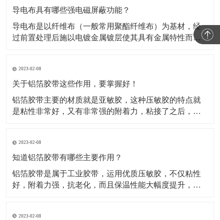
导电布具有哪些强电磁屏蔽功能？
导电布是以纤维布（一般常用聚酯纤维布）为基材，经
过前置处理后施以电镀金属镀层使其具有金属特性而成
为导电纤维布。这类材料的导电布，目前主要应用于电
磁信号的屏蔽，关于这类材料屏蔽电磁信号的原理，很
2023-02-08
多人都不知道。所以，这种材料到底是如何屏蔽电磁信
号的呢？​A.影响屏蔽性的因素及工艺在电磁信号的屏蔽
关于铝箔胶带这些作用，要掌握好！
过程中，
铝箔胶带主要的材质就是亚敏胶，这种压敏胶的特点就
是粘性非常好，又有非常强的附着力，粘接了之后，能
够保证它的保温性能。对于一些产品如果有破损或者需
要密封，可以使用这种铝箔胶带。比如冰箱、冰柜等
2023-02-08
等，就是使用的这种铝箔胶带做的密封材料。还被广泛
运用于各行各业当中，除了有家用电器、空调、汽车、
知道铝箔胶带有哪些主要作用？
电子行业当中也
铝箔胶带是属于工业胶带，运用优质压敏胶，不仅粘性
好，附着力强，抗老化，而且保温性能大幅度提升，规
格有(0.05mm-0.08mm)*各种宽度和长度。铝箔胶带配合
所有铝箔复合材料的接缝粘贴，保温钉穿刺处的密封以
2023-02-08
及破损处的修复，是冰箱、冰柜生产厂的主要原辅材