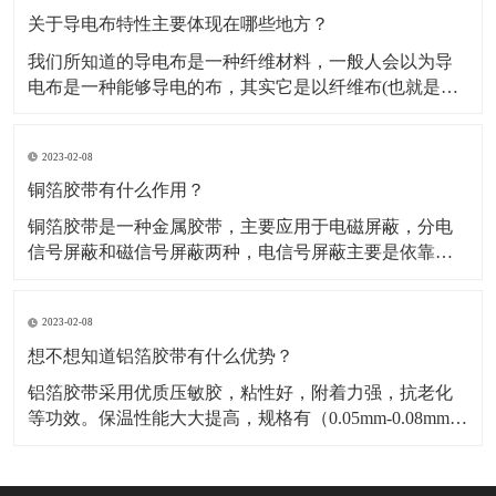
料，也是保温材料经销部门必购原料。广泛应用于冰
关于导电布特性主要体现在哪些地方？
我们所知道的导电布是一种纤维材料，一般人会以为导
电布是一种能够导电的布，其实它是以纤维布(也就是一
般常用聚酯纤维布)经过前置处理后，然后再施以电镀金
属镀层，从而使其具有金属特性而成为导电纤维布。导
2023-02-08
电布可分为：镀镍导电布，镀金导电布，镀炭导电布，
铝箔纤维复合布这几种，这几种导电布从外观上有平纹
铜箔胶带有什么作用？
和网格区
铜箔胶带是一种金属胶带，主要应用于电磁屏蔽，分电
信号屏蔽和磁信号屏蔽两种，电信号屏蔽主要是依靠铜
本身优异的导电性能。而磁屏蔽则需要铜箔胶带的胶面
导电物质“镍”来达到磁屏蔽的作用，因而被广泛应用于手
2023-02-08
机，笔记电脑和其他数码产品之中。​铜箔胶带具有低表
面氧气特性，可以附着与各种不同基材，如金属，绝缘
想不想知道铝箔胶带有什么优势？
材料等
铝箔胶带采用优质压敏胶，粘性好，附着力强，抗老化
等功效。保温性能大大提高，规格有（0.05mm-0.08mm）
各种宽度和长度。​铝箔胶带的优点是压制电池极化，减
少热效应，提高放大性能；降低电池的内阻，显著降低
循环过程中动态内阻的增加；提高电池的一致性，延长