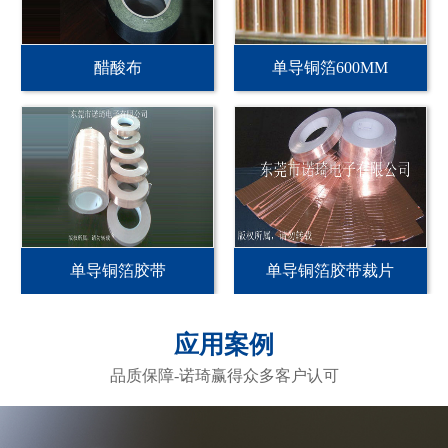
醋酸布
单导铜箔600MM
单导铜箔胶带
单导铜箔胶带裁片
应用案例
品质保障-诺琦赢得众多客户认可