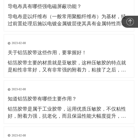
导电布具有哪些强电磁屏蔽功能？
导电布是以纤维布（一般常用聚酯纤维布）为基材，经
过前置处理后施以电镀金属镀层使其具有金属特性而成
为导电纤维布。这类材料的导电布，目前主要应用于电
磁信号的屏蔽，关于这类材料屏蔽电磁信号的原理，很
2023-02-08
多人都不知道。所以，这种材料到底是如何屏蔽电磁信
号的呢？​A.影响屏蔽性的因素及工艺在电磁信号的屏蔽
关于铝箔胶带这些作用，要掌握好！
过程中，
铝箔胶带主要的材质就是亚敏胶，这种压敏胶的特点就
是粘性非常好，又有非常强的附着力，粘接了之后，能
够保证它的保温性能。对于一些产品如果有破损或者需
要密封，可以使用这种铝箔胶带。比如冰箱、冰柜等
2023-02-08
等，就是使用的这种铝箔胶带做的密封材料。还被广泛
运用于各行各业当中，除了有家用电器、空调、汽车、
知道铝箔胶带有哪些主要作用？
电子行业当中也
铝箔胶带是属于工业胶带，运用优质压敏胶，不仅粘性
好，附着力强，抗老化，而且保温性能大幅度提升，规
格有(0.05mm-0.08mm)*各种宽度和长度。铝箔胶带配合
所有铝箔复合材料的接缝粘贴，保温钉穿刺处的密封以
2023-02-08
及破损处的修复，是冰箱、冰柜生产厂的主要原辅材